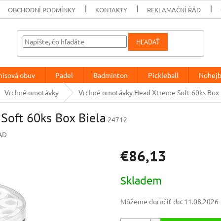
OBCHODNÍ PODMÍNKY
KONTAKTY
REKLAMAČNÍ ŘÁD
HĽADAŤ
nisová obuv
Padel
Badminton
Pickleball
Nohejb
Vrchné omotávky
Vrchné omotávky Head Xtreme Soft 60ks Box 
Soft 60ks Box Biela
24712
AD
€86,13
Jednotková
Skladem
cena:
Môžeme doručiť do:
11.08.2026