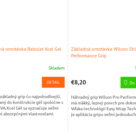
ná omotávka Babolat Xcel Gel
Základná omotávka Wilson Shif
Performance Grip
Skladem
€8,20
DETAIL
Do 
základný grip čo najpohodlnejší,
Náhradný grip Wilson Pro Perfor
aný do konštrukcie gél spoločne s
má mäkký, lepivý povrch pre dokon
VA.Xcel Gél sa vyznačuje veľmi
Vďaka technológii Easy Wrap Tec
i absorpčnými vlastnosťami.
je aplikácia gripu veľmi jednoduch
jednoduchá.