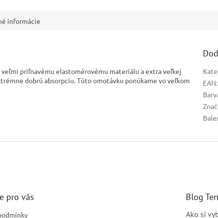
né informácie
Dod
a veľmi priľnavému elastomérovému materiálu a extra veľkej
Kate
 extrémne dobrú absorpciu. Túto omotávku ponúkame vo veľkom
EAN
:
Barv
Znač
Bale
e pro vás
Blog Te
Ako si vy
podmínky