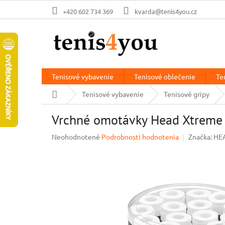
Prejsť
+420 602 734 369
kvarda@tenis4you.cz
na
obsah
Tenisové vybavenie
Tenisové oblečenie
Te
Domov
Tenisové vybavenie
Tenisové gripy
Vrchné omotávky Head Xtreme 
Priemerné
Neohodnotené
Podrobnosti hodnotenia
Značka:
HE
hodnotenie
produktu
je
0,0
z
5
hviezdičiek.