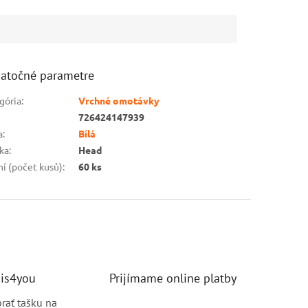
atočné parametre
gória
:
Vrchné omotávky
726424147939
a
:
Bílá
ka
:
Head
ní (počet kusů)
:
60 ks
nis4you
Prijímame online platby
brať tašku na