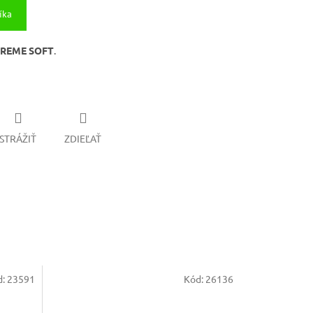
íka
REME SOFT
.
STRÁŽIŤ
ZDIEĽAŤ
d:
23591
Kód:
26136