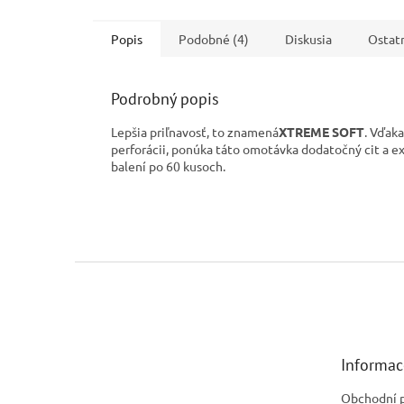
Popis
Podobné (4)
Diskusia
Ostat
Podrobný popis
Lepšia priľnavosť, to znamená
XTREME SOFT
. Vďak
perforácii, ponúka táto omotávka dodatočný cit a
balení po 60 kusoch.
Z
á
p
ä
t
Informac
i
e
Obchodní 