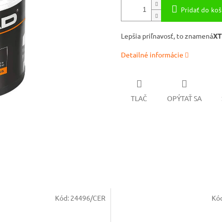
Pridať do koš
Lepšia priľnavosť, to znamená
XT
Detailné informácie
TLAČ
OPÝTAŤ SA
Kód:
24496/CER
Kó