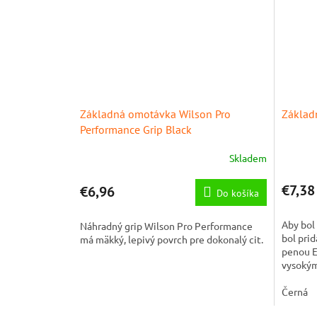
Základná omotávka Wilson Pro
Základ
Performance Grip Black
Skladem
€7,38
€6,96
Do košíka
Aby bol 
Náhradný grip Wilson Pro Performance
bol prid
má mäkký, lepivý povrch pre dokonalý cit.
penou E
vysokým
Černá