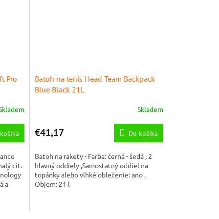
t Pro
Batoh na tenis Head Team Backpack
Blue Black 21L
Skladem
Skladem
€41,17
košíka
Do košíka
mance
Batoh na rakety - Farba: černá - šedá , 2
alý cit.
hlavný oddiely ,Samostatný oddiel na
hnology
topánky alebo vlhké oblečenie: ano ,
á a
Objem: 21 l