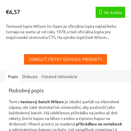
hodnotenie
produktu
€6,57
Do košíka
je
5,0
Tenisová lopta Wilson Us Open je oficiálna lopta najťažšieho
z
turnaja na svete už od roku 1978 a tiež oficiálna lopta pre
5
majstrovské stretnutia ČTS. Na výrobu loptičiek Wilson...
hviezdičiek.
ZOBRAZIŤ VŠETKY SÚVISIACE PRODUKTY
Popis
Diskusia
Ostatné informácie
Podrobný popis
Tento
tenisový batoh Wilson
je ideální parťák na víkendové
zápasy, ale také dostatečně univerzální, aby posloužil jako
každodenní batoh. Má oddělenou přihrádku na jednu až dvě
rakety, boční kapsu na láhev s vodou a zipovou kapsu na
drobnosti. Hlavní prostor je osadená
přihrádkou na notebook
a odnímatelnou kapsou na boty, což usnadňuje organizaci a