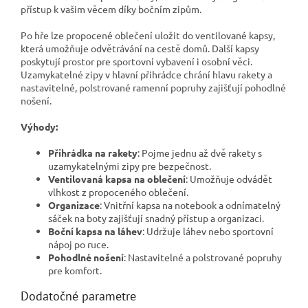
přístup k vašim věcem díky bočním zipům.
Po hře lze propocené oblečení uložit do ventilované kapsy,
která umožňuje odvětrávání na cestě domů. Další kapsy
poskytují prostor pre sportovní vybavení i osobní věci.
Uzamykatelné zipy v hlavní přihrádce chrání hlavu rakety a
nastavitelné, polstrované ramenní popruhy zajišťují pohodlné
nošení.
Výhody:
Přihrádka na rakety
: Pojme jednu až dvě rakety s
uzamykatelnými zipy pre bezpečnost.
Ventilovaná kapsa na oblečení
: Umožňuje odvádět
vlhkost z propoceného oblečení.
Organizace
: Vnitřní kapsa na notebook a odnímatelný
sáček na boty zajišťují snadný přístup a organizaci.
Boční kapsa na láhev
: Udržuje láhev nebo sportovní
nápoj po ruce.
Pohodlné nošení
: Nastavitelné a polstrované popruhy
pre komfort.
Dodatočné parametre