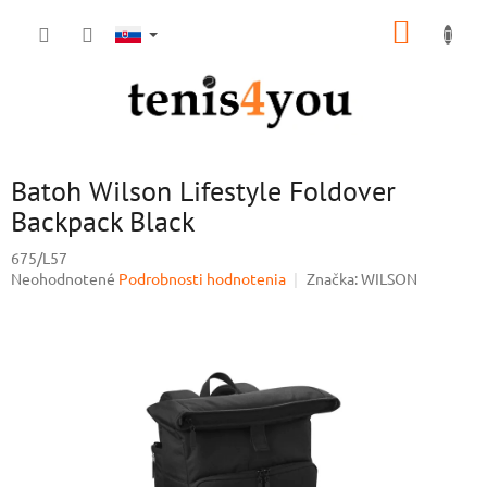
Prejsť
NÁKUP
na
obsah
KOŠÍK
Batoh Wilson Lifestyle Foldover
Backpack Black
675/L57
Priemerné
Neohodnotené
Podrobnosti hodnotenia
Značka:
WILSON
hodnotenie
produktu
je
0,0
z
5
hviezdičiek.