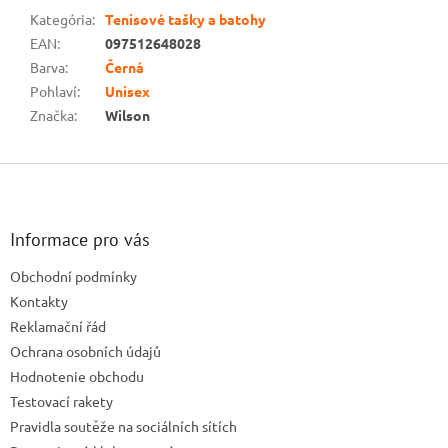
Kategória
:
Tenisové tašky a batohy
EAN
:
097512648028
Barva
:
Černá
Pohlaví
:
Unisex
Značka
:
Wilson
Z
á
p
ä
Informace pro vás
t
Obchodní podmínky
i
e
Kontakty
Reklamační řád
Ochrana osobních údajů
Hodnotenie obchodu
Testovací rakety
Pravidla soutěže na sociálních sítích