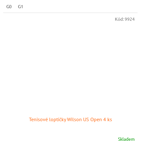
G0
G1
Kód:
9924
Tenisové loptičky Wilson US Open 4 ks
Skladem
Priemerné