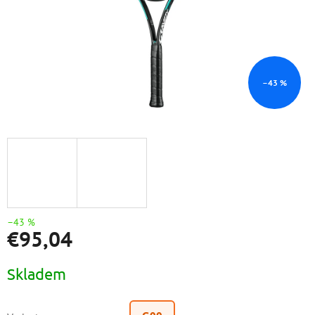
–43 %
–43 %
€95,04
Jednotková
Skladem
cena: