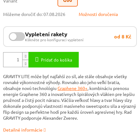
G00
Variant
Môžeme doručiť do:
07.08.2026
Možnosti doručenia
Vypletení rakety
od 8 Kč
Klikněte pro konfiguraci vypletení
Pridať do košíka
GRAVITY LITE môže byť najľahší zo síl, ale stále obsahuje všetky
rovnaké výkonnostné výhody. Rovnako ako jeho veľkí bratia,
obsahuje novú technológiu
Graphene 360+
, kombináciu prenosu
energie Graphene 360 a inovatívnych špirálových vlákien pre lepšiu
pružnosť a čistý pocit nárazu. Väčšia veľkosť hlavy a tvar hlavy slzy
dokonale podporujú vlastnosti masívneho sweetspotu sila a výrazný
flip design sa perfektne hodí pre každú úroveň agresívnej hry. Rad
GRAVITY podporuje Alexander Zverev.
Detailné informácie