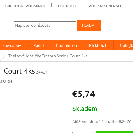
OBCHODNÍ PODMÍNKY
KONTAKTY
REKLAMAČNÍ ŘÁD
HĽADAŤ
nisová obuv
Padel
Badminton
Pickleball
Nohejb
Tenisové loptičky Tretorn Serie+ Court 4ks
+ Court 4ks
24421
ETORN
€5,74
Jednotková
Skladem
cena:
Môžeme doručiť do:
10.08.2026