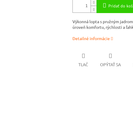
Pridať do koš
Výkonná lopta s pružným jadrom 
úroveň komfortu, rýchlosti a ľah
Detailné informácie
TLAČ
OPÝTAŤ SA