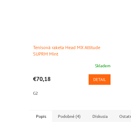
Tenisová raketa Head MX Attitude
SUPRM Mint
Skladem
€70,18
DETAIL
G2
Popis
Podobné (4)
Diskusia
Ostat