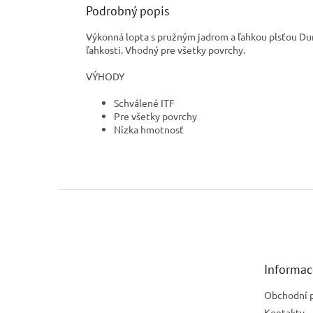
Podrobný popis
Výkonná lopta s pružným jadrom a ľahkou plsťou Dur
ľahkosti. Vhodný pre všetky povrchy.
VÝHODY
Schválené ITF
Pre všetky povrchy
Nízka hmotnosť
Z
á
p
ä
t
Informac
i
e
Obchodní 
Kontakty