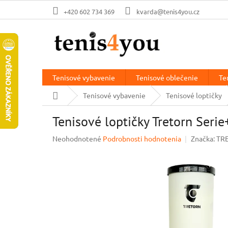
Prejsť
+420 602 734 369
kvarda@tenis4you.cz
na
obsah
Tenisové vybavenie
Tenisové oblečenie
Te
Domov
Tenisové vybavenie
Tenisové loptičky
Tenisové loptičky Tretorn Serie
Priemerné
Neohodnotené
Podrobnosti hodnotenia
Značka:
TR
hodnotenie
produktu
je
0,0
z
5
hviezdičiek.