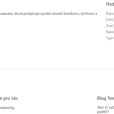
Dod
aweave, ktorá poskytuje vysokú úroveň komfortu, rýchlosti a
Kate
EAN
:
Znač
Bale
Typ 
e pro vás
Blog Te
Ako si vy
podmínky
padel?