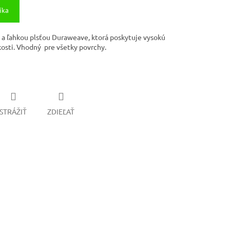
íka
a ľahkou plsťou Duraweave, ktorá poskytuje vysokú
kosti. Vhodný pre všetky povrchy.
STRÁŽIŤ
ZDIEĽAŤ