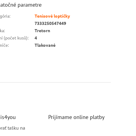
atočné parametre
gória
:
Tenisové loptičky
7333250547449
ka
:
Tretorn
ní (počet kusů)
:
4
míče
:
Tlakované
nis4you
Prijímame online platby
brať tašku na