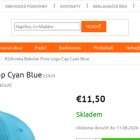
OBCHODNÍ PODMÍNKY
KONTAKTY
REKLAMAČNÍ ŘÁD
HĽADAŤ
nisová obuv
Padel
Badminton
Pickleball
Nohejb
Kšiltovka Babolat Pure Logo Cap Cyan Blue
ap Cyan Blue
25929
BOLAT
€11,50
Jednotková
Skladem
cena:
Môžeme doručiť do:
11.08.2026