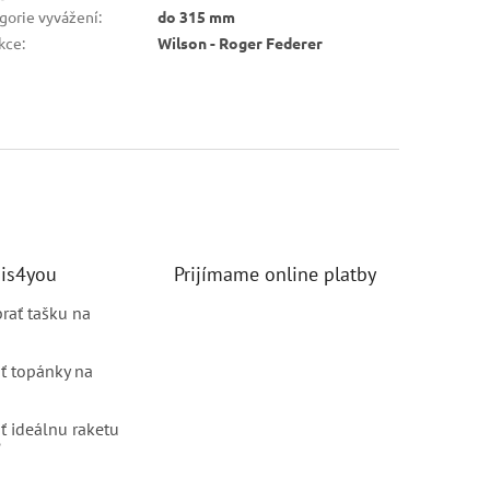
gorie vyvážení
:
do 315 mm
kce
:
Wilson - Roger Federer
nis4you
Prijímame online platby
brať tašku na
ť topánky na
ť ideálnu raketu
?