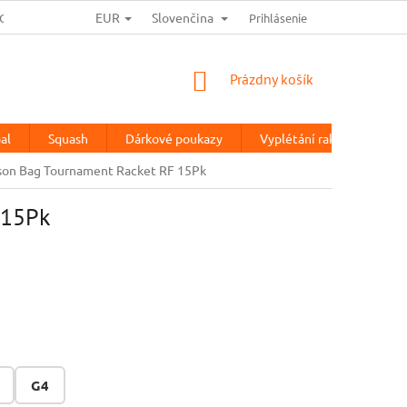
EUR
Slovenčina
OCHRANA OSOBNÍCH ÚDAJŮ
HODNOTENIE OBCHODU
Prihlásenie
TESTOV
NÁKUPNÝ
Prázdny košík
KOŠÍK
al
Squash
Dárkové poukazy
Vyplétání raket
%Vý
ilson Bag Tournament Racket RF 15Pk
 15Pk
G4