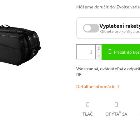
Môžeme doručiť do:
Zvoľte vari
Vypletení raket
Klikněte pro konfigurac
Pridať do koš
Všestranná, ovládateľná a odpú
RF.
Detailné informácie
TLAČ
OPÝTAŤ SA