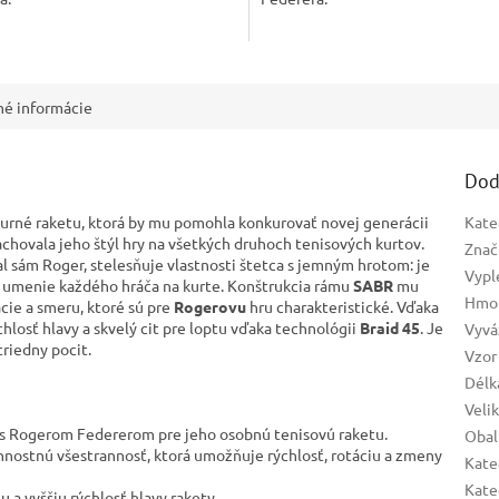
né informácie
Dod
turné raketu, ktorá by mu pomohla konkurovať novej generácii
Kate
chovala jeho štýl hry na všetkých druhoch tenisových kurtov.
Znač
al sám Roger, stelesňuje vlastnosti štetca s jemným hrotom: je
Vypl
a umenie každého hráča na kurte. Konštrukcia rámu
SABR
mu
Hmot
ie a smeru, ktoré sú pre
Rogerovu
hru charakteristické. Vďaka
hlosť hlavy a skvelý cit pre loptu vďaka technológii
Braid 45
. Je
Vyvá
riedny pocit.
Vzor
Délk
Veli
 s Rogerom Federerom pre jeho osobnú tenisovú raketu.
Obal
nnostnú všestrannosť, ktorá umožňuje rýchlosť, rotáciu a zmeny
Kate
Kate
 a vyššiu rýchlosť hlavy rakety.