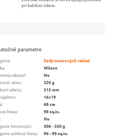
pri každom údere.
atočné parametre
gória
:
Sady tenisových rakiet
ka
:
Wilson
etená raketa?
:
Ne
nost rámu
:
320 g
žení rakety
:
315 mm
 výpletu
:
16x19
a
:
68 cm
kost hlavy
:
98 sq.in.
:
Ne
gorie hmotnosti
:
306 - 350 g
gorie velikost hlavy
:
94 - 99 sq.in.