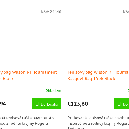
Kód:
24640
Kó
vý bag Wilson RF Tournament
Tenisový bag Wilson RF Tourn
k Black
Racquet Bag 15pk Black
Skladem
,94
€123,60
Do košíka
Do 
ná tenisová taška navrhnutá s
Pruhovaná tenisová taška navrhnu
iou z rodnej krajiny Rogera
inšpiráciou z rodnej krajiny Roger
a.
Federera.