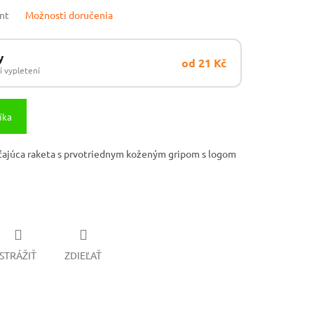
ant
Možnosti doručenia
y
od 21 Kč
i vypletení
íka
šťajúca raketa s prvotriednym koženým gripom s logom
STRÁŽIŤ
ZDIEĽAŤ