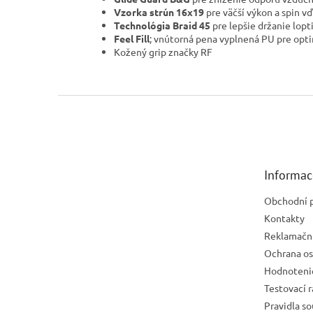
Vzorka strún 16x19
pre väčší výkon a spin v
Technológia Braid 45
pre lepšie držanie lopti
Feel Fill
; vnútorná pena vyplnená PU pre optim
Kožený grip značky RF
Z
á
p
ä
t
Informac
i
e
Obchodní 
Kontakty
Reklamační
Ochrana os
Hodnoteni
Testovací 
Pravidla s