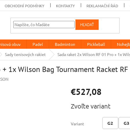
OBCHODNÍ PODMÍNKY
KONTAKTY
REKLAMAČNÍ ŘÁD
HĽADAŤ
nisová obuv
Padel
Badminton
Pickleball
Nohejb
Sady tenisových rakiet
Sada raket 2x Wilson RF 01 Pro + 1x W
o + 1x Wilson Bag Tournament Racket RF
LSON
€527,08
Jednotková
Zvoľte variant
cena:
G2
G3
Variant