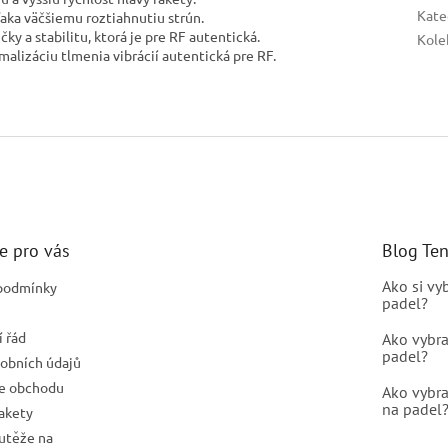
Kate
ďaka väčšiemu roztiahnutiu strún.
čky a stabilitu, ktorá je pre RF autentická.
Kole
alizáciu tlmenia vibrácií autentická pre RF.
e pro vás
Blog Te
Ako si vy
podmínky
padel?
 řád
Ako vybra
padel?
obních údajů
e obchodu
Ako vybra
na padel
rakety
outěže na