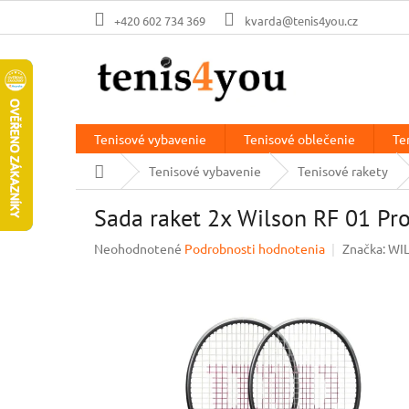
Prejsť
+420 602 734 369
kvarda@tenis4you.cz
na
obsah
Tenisové vybavenie
Tenisové oblečenie
Te
Domov
Tenisové vybavenie
Tenisové rakety
Sada raket 2x Wilson RF 01 Pr
Priemerné
Neohodnotené
Podrobnosti hodnotenia
Značka:
WI
hodnotenie
produktu
je
0,0
z
5
hviezdičiek.