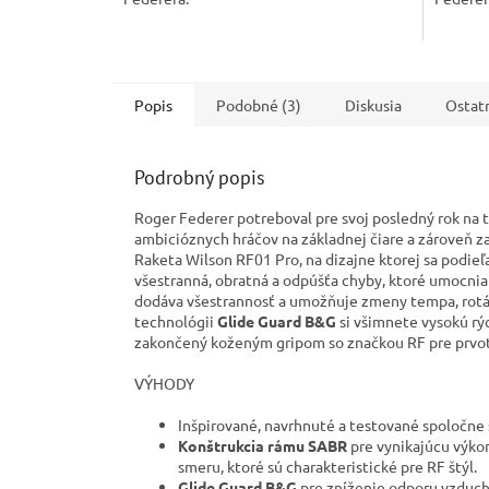
Popis
Podobné (3)
Diskusia
Ostat
Podrobný popis
Roger Federer potreboval pre svoj posledný rok na 
ambicióznych hráčov na základnej čiare a zároveň za
Raketa Wilson RF01 Pro, na dizajne ktorej sa podieľ
všestranná, obratná a odpúšťa chyby, ktoré umocni
dodáva všestrannosť a umožňuje zmeny tempa, rotác
technológii
Glide Guard B&G
si všimnete vysokú rýc
zakončený koženým gripom so značkou RF pre prvot
VÝHODY
Inšpirované, navrhnuté a testované spoločne
Konštrukcia rámu SABR
pre vynikajúcu výko
smeru, ktoré sú charakteristické pre RF štýl.
Glide Guard B&G
pre zníženie odporu vzduchu