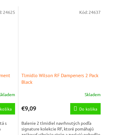
d:
24625
Kód:
24637
ament
Tlmidlo Wilson RF Dampeners 2 Pack
Black
Skladem
Skladem
€9,09
košíka
Do košíka
tá s
Balenie 2 tlmidiel navrhnutých podľa
a
signature kolekcie RF, ktoré pomáhajú
znižovať vibrácie strún a zvyšujú pohodlie