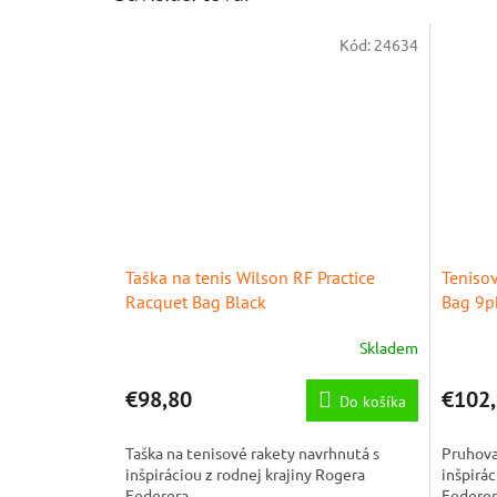
Kód:
24634
Taška na tenis Wilson RF Practice
Teniso
Racquet Bag Black
Bag 9p
Skladem
€98,80
€102
Do košíka
Taška na tenisové rakety navrhnutá s
Pruhova
inšpiráciou z rodnej krajiny Rogera
inšpirác
Federera.
Federer