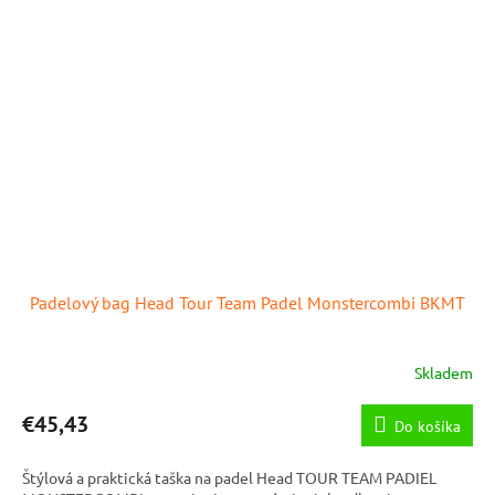
Padelový bag Head Tour Team Padel Monstercombi BKMT
Skladem
€45,43
Do košíka
Štýlová a praktická taška na padel Head TOUR TEAM PADIEL