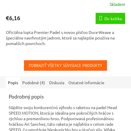
Skladem
€6,16
Do košíka
Oficiálna lopta Premier Padel s novou plsťou Dura-Weave a
špeciálne navrhnutým jadrom, ktoré sa najlepšie používa na
pomalších povrchoch.
ZOBRAZIŤ VŠETKY SÚVISIACE PRODUKTY
Popis
Podobné (4)
Diskusia
Ostatné informácie
Podrobný popis
Nájdite svoju konkurenčnú výhodu s raketou na padel Head
SPEED MOTION, ktorá je ideálna pre pokročilých hráčov s
rýchlou a premenlivou hrou. Podporovaná profesionálnou
hráčkou Ari Sanchez, táto raketa je najľahšia v celom rade
SPEED, čo umožňuje bleskurýchlu hru a útočnú silu. Vďaka