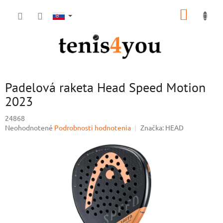
Prejsť
NÁKUP
na
obsah
KOŠÍK
Padelová raketa Head Speed Motion
2023
24868
Priemerné
Neohodnotené
Podrobnosti hodnotenia
Značka:
HEAD
hodnotenie
produktu
je
0,0
z
5
hviezdičiek.