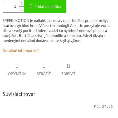
Pridať do košíka
SPEED MOTION je najľahšia raketa v rade, ideálna pre pokročilých
hráčov s rýchlou hrou. Vďaka technológii Auxetic poskytuje extra
silu a skvelý pocit pri údere, zatiaľ čo hybridná úderová plocha a
nový Soft Butt Cap zaisťujú pohodlie a kontrolu. Svieži dizajn s
medenými detailmi dodáva rakete štýl aj výkon.
Detailné informácie
OPÝTAŤ SA
STRÁŽIŤ
ZDIEĽAŤ
Súvisiaci tovar
Kód:
24856