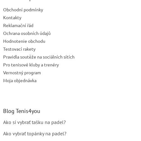
t
Obchodní podmínky
i
e
Kontakty
Reklamační řád
Ochrana osobních údajů
Hodnotenie obchodu
Testovací rakety
Pravidla soutěže na sociálních sítích
Pro tenisové kluby a trenéry
Vernostný program
Moja objednávka
Blog Tenis4you
Ako si vybrať tašku na padel?
Ako vybrať topánky na padel?