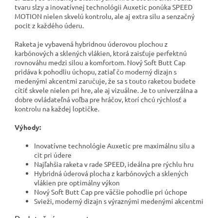
tvaru slzy a inovatívnej technológii Auxetic ponúka SPEED
MOTION nielen skvelú kontrolu, ale aj extra silu a senzačný
pocit z každého úderu.
Raketa je vybavená hybridnou úderovou plochou z
karbónových a sklených vlákien, ktorá zaisťuje perfektnú
rovnováhu medzi silou a komfortom. Nový Soft Butt Cap
pridáva k pohodliu úchopu, zatiaľ čo moderný dizajn s
medenými akcentmi zaručuje, že sa s touto raketou budete
cítiť skvele nielen pri hre, ale aj vizuálne. Je to univerzálna a
dobre ovládateľná voľba pre hráčov, ktorí chcú rýchlosť a
kontrolu na každej loptičke.
Výhody:
Inovatívne technológie Auxetic pre maximálnu silu a
cit pri údere
Najľahšia raketa v rade SPEED, ideálna pre rýchlu hru
Hybridná úderová plocha z karbónových a sklených
vlákien pre optimálny výkon
Nový Soft Butt Cap pre väčšie pohodlie pri úchope
Svieži, moderný dizajn s výraznými medenými akcentmi