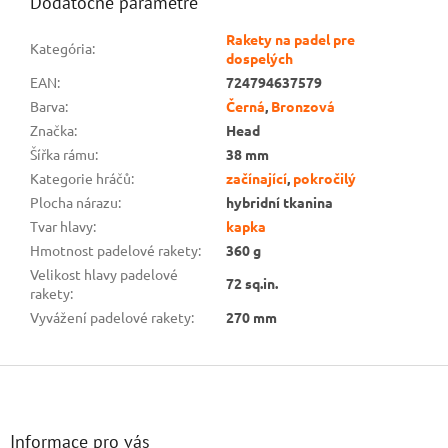
Dodatočné parametre
Rakety na padel pre
Kategória
:
dospelých
EAN
:
724794637579
Barva
:
Černá
,
Bronzová
Značka
:
Head
Šířka rámu
:
38 mm
Kategorie hráčů
:
začínající
,
pokročilý
Plocha nárazu
:
hybridní tkanina
Tvar hlavy
:
kapka
Hmotnost padelové rakety
:
360 g
Velikost hlavy padelové
72 sq.in.
rakety
:
Vyvážení padelové rakety
:
270 mm
Z
á
p
ä
Informace pro vás