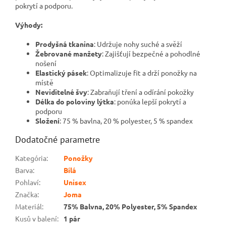
pokrytí a podporu.
Výhody:
Prodyšná tkanina
: Udržuje nohy suché a svěží
Žebrované manžety
: Zajišťují bezpečné a pohodlné
nošení
Elastický pásek
: Optimalizuje fit a drží ponožky na
místě
Neviditelné švy
: Zabraňují tření a odírání pokožky
Délka do poloviny lýtka
: ponúka lepší pokrytí a
podporu
Složení
: 75 % bavlna, 20 % polyester, 5 % spandex
Dodatočné parametre
Kategória
:
Ponožky
Barva
:
Bílá
Pohlaví
:
Unisex
Značka
:
Joma
Materiál
:
75% Balvna, 20% Polyester, 5% Spandex
Kusů v balení
:
1 pár