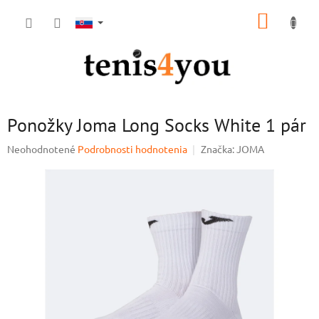
Prejsť
NÁKUP
na
obsah
KOŠÍK
Ponožky Joma Long Socks White 1 pár
Priemerné
Neohodnotené
Podrobnosti hodnotenia
Značka:
JOMA
hodnotenie
produktu
je
0,0
z
5
hviezdičiek.