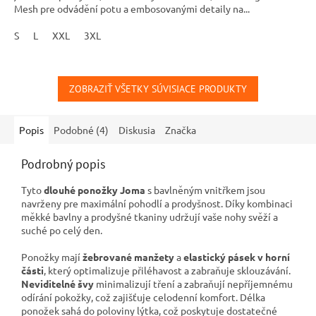
Mesh pre odvádění potu a embosovanými detaily na...
S
L
XXL
3XL
ZOBRAZIŤ VŠETKY SÚVISIACE PRODUKTY
Popis
Podobné (4)
Diskusia
Značka
Podrobný popis
Tyto
dlouhé ponožky Joma
s bavlněným vnitřkem jsou
navrženy pre maximální pohodlí a prodyšnost. Díky kombinaci
měkké bavlny a prodyšné tkaniny udržují vaše nohy svěží a
suché po celý den.
Ponožky mají
žebrované manžety
a
elastický pásek v horní
části
, který optimalizuje přiléhavost a zabraňuje sklouzávání.
Neviditelné švy
minimalizují tření a zabraňují nepříjemnému
odírání pokožky, což zajišťuje celodenní komfort. Délka
ponožek sahá do poloviny lýtka, což poskytuje dostatečné