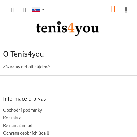
Prejsť
NÁKUP
na
obsah
KOŠÍK
O Tenis4you
Záznamy neboli nájdené...
Z
á
p
ä
Informace pro vás
t
Obchodní podmínky
i
e
Kontakty
Reklamační řád
Ochrana osobních údajů