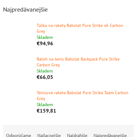
Najpredávanejšie
Taška na rakety Babolat Pure Strike x6 Carbon
Grey
Skladem
€94,96
Batoh na tenis Babolat Backpack Pure Strike
Carbon Grey
Skladem
€66,05
Tenisová raketa Babolat Pure Strike Team Carbon
Grey
Skladem
€159,81
R
a
Odporúčame
Najlacnejšie
Najdrahšie
Najpredávanejšie