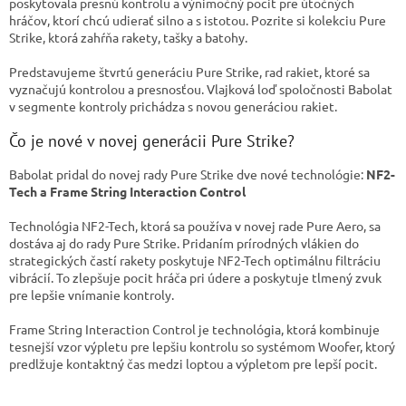
poskytovala presnú kontrolu a výnimočný pocit pre útočných
hráčov, ktorí chcú udierať silno a s istotou. Pozrite si kolekciu Pure
Strike, ktorá zahŕňa rakety, tašky a batohy.
Predstavujeme štvrtú generáciu Pure Strike, rad rakiet, ktoré sa
vyznačujú kontrolou a presnosťou. Vlajková loď spoločnosti Babolat
v segmente kontroly prichádza s novou generáciou rakiet.
Čo je nové v novej generácii Pure Strike?
Babolat pridal do novej rady Pure Strike dve nové technológie:
NF2-
Tech a Frame String Interaction Control
Technológia NF2-Tech, ktorá sa používa v novej rade Pure Aero, sa
dostáva aj do rady Pure Strike. Pridaním prírodných vlákien do
strategických častí rakety poskytuje NF2-Tech optimálnu filtráciu
vibrácií. To zlepšuje pocit hráča pri údere a poskytuje tlmený zvuk
pre lepšie vnímanie kontroly.
Frame String Interaction Control je technológia, ktorá kombinuje
tesnejší vzor výpletu pre lepšiu kontrolu so systémom Woofer, ktorý
predlžuje kontaktný čas medzi loptou a výpletom pre lepší pocit.