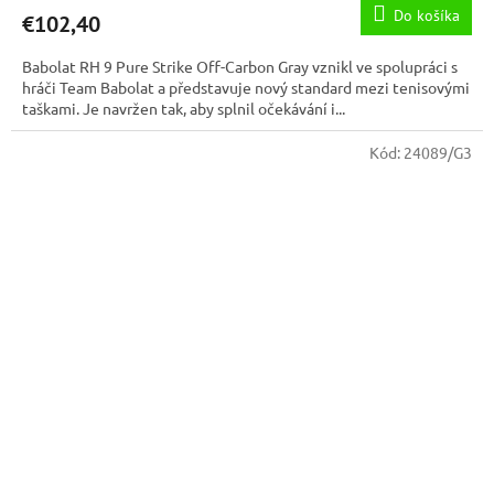
Do košíka
€102,40
Babolat RH 9 Pure Strike Off-Carbon Gray vznikl ve spolupráci s
hráči Team Babolat a představuje nový standard mezi tenisovými
taškami. Je navržen tak, aby splnil očekávání i...
Kód:
24089/G3