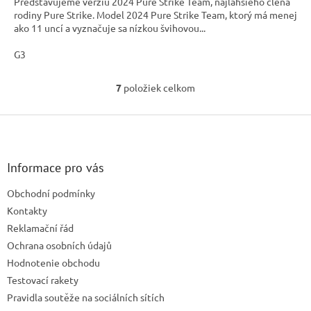
Predstavujeme verziu 2024 Pure Strike Team, najľahšieho člena
rodiny Pure Strike. Model 2024 Pure Strike Team, ktorý má menej
ako 11 uncí a vyznačuje sa nízkou švihovou...
G3
7
položiek celkom
O
v
l
Z
á
á
d
p
a
ä
Informace pro vás
c
t
i
Obchodní podmínky
i
e
e
Kontakty
p
r
Reklamační řád
v
Ochrana osobních údajů
k
Hodnotenie obchodu
y
v
Testovací rakety
ý
Pravidla soutěže na sociálních sítích
p