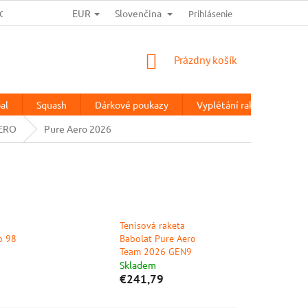
EUR
Slovenčina
OCHRANA OSOBNÍCH ÚDAJŮ
HODNOTENIE OBCHODU
Prihlásenie
TESTOV
NÁKUPNÝ
Prázdny košík
KOŠÍK
al
Squash
Dárkové poukazy
Vyplétání raket
%Vý
ERO
Pure Aero 2026
Tenisová raketa
o 98
Babolat Pure Aero
Team 2026 GEN9
Skladem
€241,79