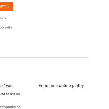
DETAIL
n2 a
 objavíte
nis4you
Prijímame online platby
brať tašku na
ť topánky na