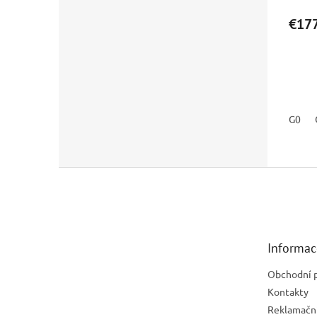
€177
G0
Z
á
p
ä
t
Informac
i
e
Obchodní 
Kontakty
Reklamační