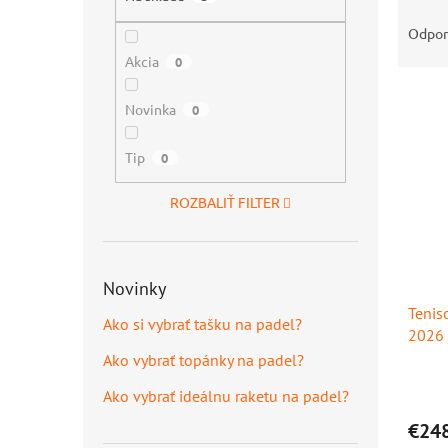
R
a
Odpo
d
Akcia
0
e
V
n
Novinka
0
ý
i
p
e
Tip
0
i
p
s
r
ROZBALIŤ FILTER
p
o
r
d
o
u
d
k
Novinky
u
t
Tenis
k
o
Ako si vybrať tašku na padel?
2026
t
v
o
Ako vybrať topánky na padel?
v
Ako vybrať ideálnu raketu na padel?
€24