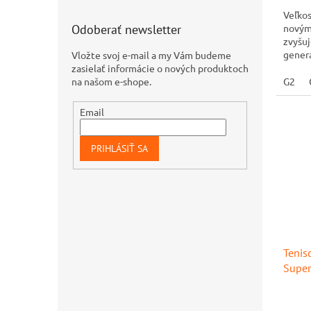
Veľkos
novým
Odoberať newsletter
zvyšuj
generá
Vložte svoj e-mail a my Vám budeme
silu a 
zasielať informácie o nových produktoch
G2
na našom e-shope.
Email
PRIHLÁSIŤ SA
Tenis
Super