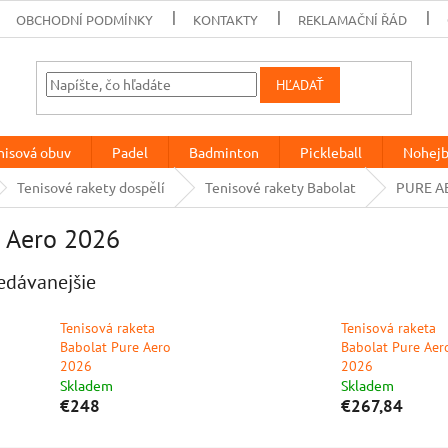
OBCHODNÍ PODMÍNKY
KONTAKTY
REKLAMAČNÍ ŘÁD
HĽADAŤ
nisová obuv
Padel
Badminton
Pickleball
Nohejb
Tenisové rakety dospělí
Tenisové rakety Babolat
PURE A
 Aero 2026
edávanejšie
Tenisová raketa
Tenisová raketa
Babolat Pure Aero
Babolat Pure Aer
2026
2026
Skladem
Skladem
€248
€267,84