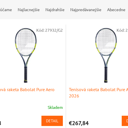
rúčame
Najlacnejšie
Najdrahšie
Najpredávanejšie
Abecedne
Kód:
27932/G2
Kód:
2
ová raketa Babolat Pure Aero
Tenisová raketa Babolat Pure 
2026
Skladem
DETAIL
8
€267,84