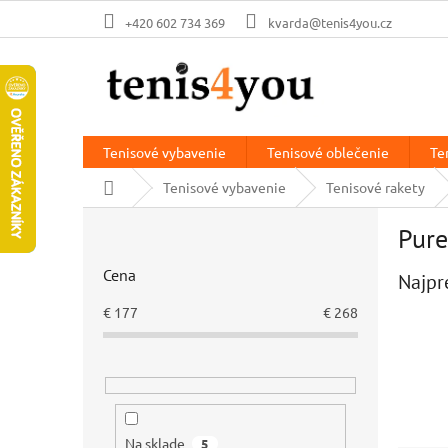
Prejsť
+420 602 734 369
kvarda@tenis4you.cz
na
obsah
Tenisové vybavenie
Tenisové oblečenie
Te
Domov
Tenisové vybavenie
Tenisové rakety
B
Pure
o
č
Cena
Najpr
n
ý
€
177
€
268
p
a
n
e
l
Na sklade
5