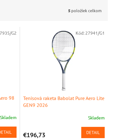
5
položiek celkom
7935/G2
Kód:
27941/G1
Aero 98
Tenisová raketa Babolat Pure Aero Lite
GEN9 2026
Skladem
Skladem
DETAIL
DETAIL
€196,73