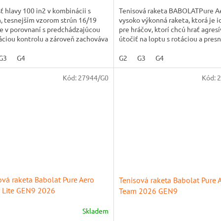
ť hlavy 100 in2 v kombinácii s
Tenisová raketa BABOLATPure Ae
, tesnejším vzorom strún 16/19
vysoko výkonná raketa, ktorá je i
e v porovnaní s predchádzajúcou
pre hráčov, ktorí chcú hrať agres
ciou kontrolu a zároveň zachováva
útočiť na loptu s rotáciou a pres
spin.
G3
G4
G2
G3
G4
Kód:
27944/G0
Kód:
2
ová raketa Babolat Pure Aero
Tenisová raketa Babolat Pure 
 Lite GEN9 2026
Team 2026 GEN9
Skladem