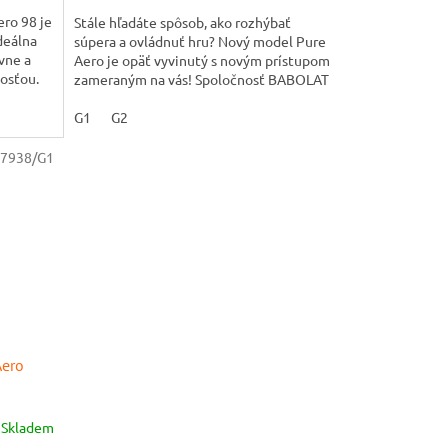
ro 98 je
Stále hľadáte spôsob, ako rozhýbať
deálna
súpera a ovládnuť hru? Nový model Pure
ívne a
Aero je opäť vyvinutý s novým prístupom
nosťou.
zameraným na vás! Spoločnosť BABOLAT
vytvorila túto 8....
G1
G2
7938/G1
Aero
Skladem