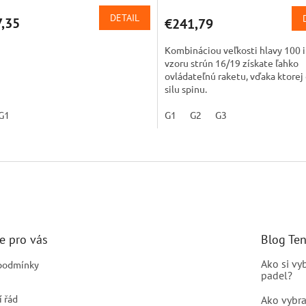
DETAIL
,35
€241,79
Kombináciou veľkosti hlavy 100 i
vzoru strún 16/19 získate ľahko
ovládateľnú raketu, vďaka ktorej
silu spinu.
G1
G1
G2
G3
O
v
l
á
d
a
c
i
e pro vás
Blog Te
e
p
Ako si vy
podmínky
padel?
r
v
 řád
Ako vybra
k